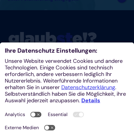
Glaubste nicht? Dann schau mal rein!
Klosterplatz 7, 52062 Aachen
+49 241 1685-242 (Redaktion)
kirchenzeitung@einhardverlag.de
https://glaubste.de