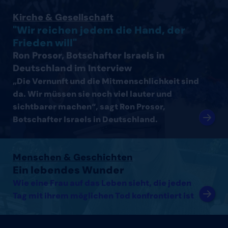
Interview mit Ron Prosor, Botschafter Israels in Deutsc
Kirche & Gesellschaft
"Wir reichen jedem die Hand, der
Frieden will"
Ron Prosor, Botschafter Israels in
Deutschland im Interview
„Die Vernunft und die Mitmenschlichkeit sind
da. Wir müssen sie noch viel lauter und
sichtbarer machen“, sagt Ron Prosor,
Botschafter Israels in Deutschland.
Artikel lesen
Menschen & Geschichten
Ein lebendes Wunder
Wie eine Frau auf das Leben sieht, die jeden
Tag mit ihrem möglichen Tod konfrontiert ist