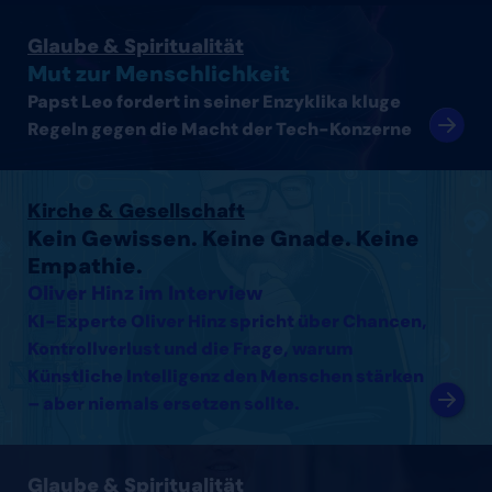
Artikel lesen
Glaube & Spiritualität
Mut zur Menschlichkeit
Papst Leo fordert in seiner Enzyklika kluge
Regeln gegen die Macht der Tech-Konzerne
Interview mit Oliver Hinz lesen
Kirche & Gesellschaft
Kein Gewissen. Keine Gnade. Keine
Empathie.
Oliver Hinz im Interview
KI-Experte Oliver Hinz spricht über Chancen,
Kontrollverlust und die Frage, warum
Künstliche Intelligenz den Menschen stärken
– aber niemals ersetzen sollte.
Interview mit Thomas Arnold lesen
Glaube & Spiritualität