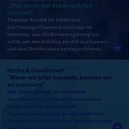
„Was muss der Staat wirklich
leisten?“
Thomas Arnold im Interview
Der Theologe Thomas Arnold sagt im
Interview, was die Bundesregierung tun
sollte, um den Aufstieg der AfD zu stoppen –
und was Christen dazu beitragen können.
Interview mit Nils Goldschmidt lesen
Kirche & Gesellschaft
"Wenn wir jetzt handeln, können wir
es meistern"
Nils Goldschmidt im Interview
Gemeinwohl ist ein harter ökonomischer
Faktor, sagt Nils Goldschmidt.
Chancengerechtigkeit, gesellschaftlicher
Zusammenhalt und positive Narrative wirken
einer Polarisierung entgegen.