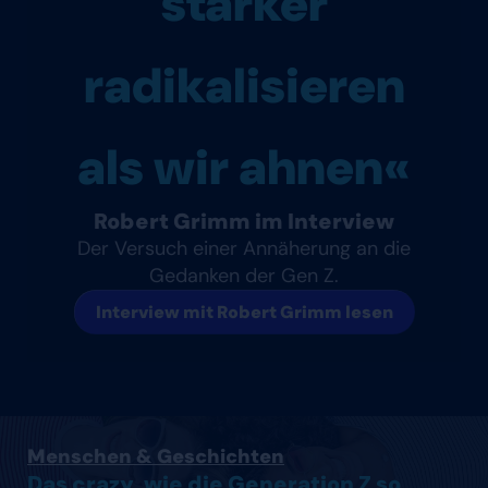
stärker
radikalisieren
als wir ahnen«
Robert Grimm im Interview
Der Versuch einer Annäherung an die
Gedanken der Gen Z.
Interview mit Robert Grimm lesen
Artikel lesen
Menschen & Geschichten
Das crazy, wie die Generation Z so