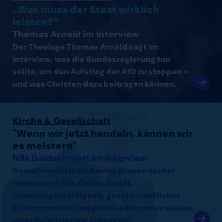
„Was muss der Staat wirklich
leisten?“
Thomas Arnold im Interview
Der Theologe Thomas Arnold sagt im
Interview, was die Bundesregierung tun
sollte, um den Aufstieg der AfD zu stoppen –
und was Christen dazu beitragen können.
Interview mit Nils Goldschmidt lesen
Kirche & Gesellschaft
"Wenn wir jetzt handeln, können wir
es meistern"
Nils Goldschmidt im Interview
Gemeinwohl ist ein harter ökonomischer
Faktor, sagt Nils Goldschmidt.
Chancengerechtigkeit, gesellschaftlicher
Zusammenhalt und positive Narrative wirken
einer Polarisierung entgegen.