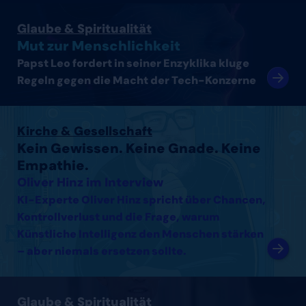
Artikel lesen
Glaube & Spiritualität
Mut zur Menschlichkeit
Papst Leo fordert in seiner Enzyklika kluge
Regeln gegen die Macht der Tech-Konzerne
Interview mit Oliver Hinz lesen
Kirche & Gesellschaft
Kein Gewissen. Keine Gnade. Keine
Empathie.
Oliver Hinz im Interview
KI-Experte Oliver Hinz spricht über Chancen,
Kontrollverlust und die Frage, warum
Künstliche Intelligenz den Menschen stärken
– aber niemals ersetzen sollte.
Interview mit Thomas Arnold lesen
Glaube & Spiritualität