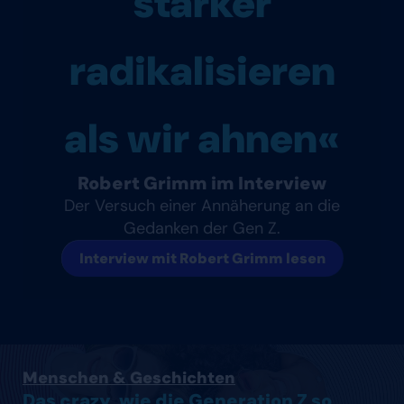
stärker
radikalisieren
als wir ahnen«
Robert Grimm im Interview
Der Versuch einer Annäherung an die
Gedanken der Gen Z.
Interview mit Robert Grimm lesen
Artikel lesen
Menschen & Geschichten
Das crazy, wie die Generation Z so