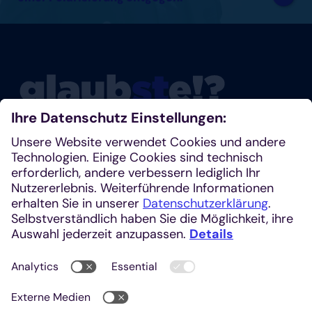
Glaubste nicht? Dann schau mal rein!
Klosterplatz 7, 52062 Aachen
+49 241 1685-242 (Redaktion)
kirchenzeitung@einhardverlag.de
https://glaubste.de