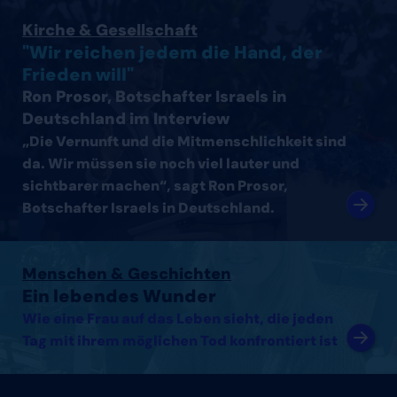
Interview mit Ron Prosor, Botschafter Israels in Deutsc
Kirche & Gesellschaft
"Wir reichen jedem die Hand, der
Frieden will"
Ron Prosor, Botschafter Israels in
Deutschland im Interview
„Die Vernunft und die Mitmenschlichkeit sind
da. Wir müssen sie noch viel lauter und
sichtbarer machen“, sagt Ron Prosor,
Botschafter Israels in Deutschland.
Artikel lesen
Menschen & Geschichten
Ein lebendes Wunder
Wie eine Frau auf das Leben sieht, die jeden
Tag mit ihrem möglichen Tod konfrontiert ist