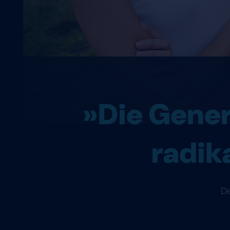
»Die Genera
radik
De