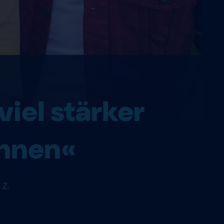
viel stärker
ahnen«
 Z.