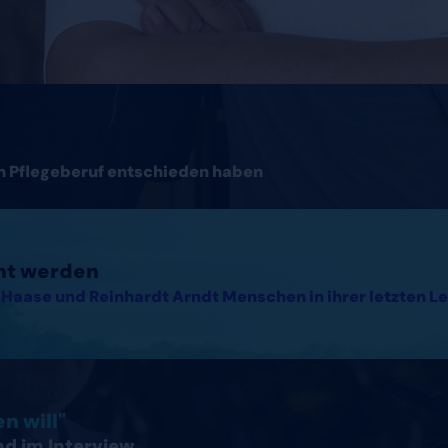
en Pflegeberuf entschieden haben
cht werden
Haase und Reinhardt Arndt Menschen in ihrer letzten Le
hland lesen
n will"
nd im Interview