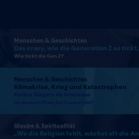
Artikel lesen
Menschen & Geschichten
Das crazy, wie die Generation Z so tickt,
Wie tickt die Gen Z?
Interview mit Karina Siegers lesen
Menschen & Geschichten
Klimakrise, Krieg und Katastrophen
Karina Siegers im Interview
Ist da noch Platz für Zuversicht?
Artikel lesen
Glaube & Spiritualität
„Wo die Religion fehlt, wächst oft die A