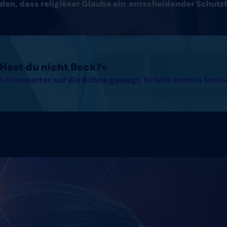
den, dass religiöser Glaube ein entscheidender Schutzf
. Hast du nicht Bock?«
 Discounter auf die Bühne gewagt. Er tritt auch in Seni