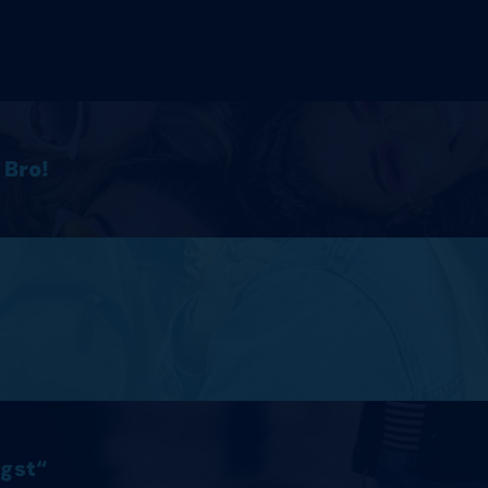
 Bro!
ngst“