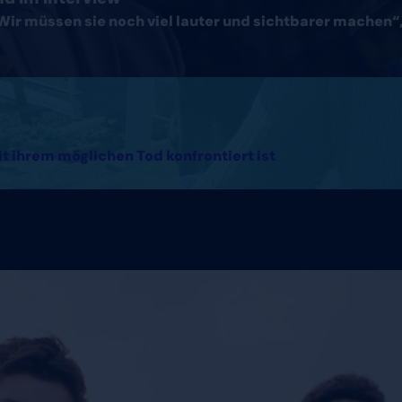
Wir müssen sie noch viel lauter und sichtbarer machen“, 
it ihrem möglichen Tod konfrontiert ist