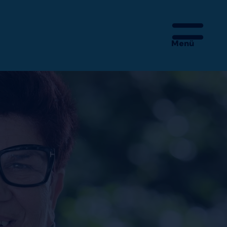
Menü
 – MEHR IST DA