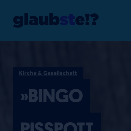
»BINGO PISSP
Kirche & Gesellschaft
»BINGO
PISSPOTT