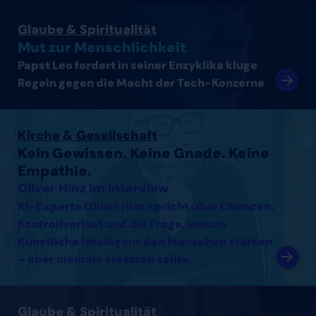
Artikel lesen
Glaube & Spiritualität
Mut zur Menschlichkeit
Papst Leo fordert in seiner Enzyklika kluge
Regeln gegen die Macht der Tech-Konzerne
Interview mit Oliver Hinz lesen
Kirche & Gesellschaft
Kein Gewissen. Keine Gnade. Keine
Empathie.
Oliver Hinz im Interview
KI-Experte Oliver Hinz spricht über Chancen,
Kontrollverlust und die Frage, warum
Künstliche Intelligenz den Menschen stärken
– aber niemals ersetzen sollte.
Interview mit Thomas Arnold lesen
Glaube & Spiritualität