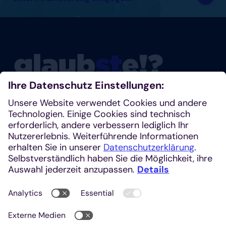
Glaubste nicht? Dann schau mal rein!
Klosterplatz 7, 52062 Aachen
+49 241 1685-242 (Redaktion)
kirchenzeitung@einhardverlag.de
https://glaubste.de