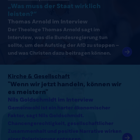
„Was muss der Staat wirklich
leisten?“
Thomas Arnold im Interview
Der Theologe Thomas Arnold sagt im
Interview, was die Bundesregierung tun
sollte, um den Aufstieg der AfD zu stoppen –
und was Christen dazu beitragen können.
Interview mit Nils Goldschmidt lesen
Kirche & Gesellschaft
"Wenn wir jetzt handeln, können wir
es meistern"
Nils Goldschmidt im Interview
Gemeinwohl ist ein harter ökonomischer
Faktor, sagt Nils Goldschmidt.
Chancengerechtigkeit, gesellschaftlicher
Zusammenhalt und positive Narrative wirken
einer Polarisierung entgegen.