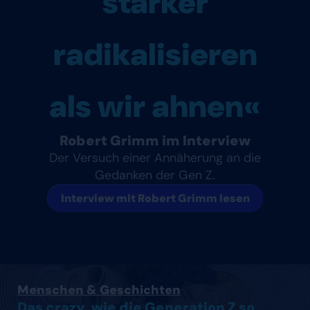
stärker
radikalisieren
als wir ahnen«
Robert Grimm im Interview
Der Versuch einer Annäherung an die
Gedanken der Gen Z.
Interview mit Robert Grimm lesen
Artikel lesen
Menschen & Geschichten
Das crazy, wie die Generation Z so