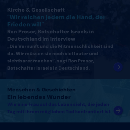
Interview mit Ron Prosor, Botschafter Israels in Deutsc
Kirche & Gesellschaft
"Wir reichen jedem die Hand, der
Frieden will"
Ron Prosor, Botschafter Israels in
Deutschland im Interview
„Die Vernunft und die Mitmenschlichkeit sind
da. Wir müssen sie noch viel lauter und
sichtbarer machen“, sagt Ron Prosor,
Botschafter Israels in Deutschland.
Artikel lesen
Menschen & Geschichten
Ein lebendes Wunder
Wie eine Frau auf das Leben sieht, die jeden
Tag mit ihrem möglichen Tod konfrontiert ist