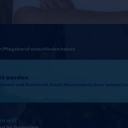
en Pflegeberuf entschieden haben
cht werden
Haase und Reinhardt Arndt Menschen in ihrer letzten Le
hland lesen
n will"
nd im Interview