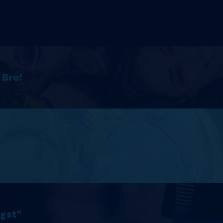
 Bro!
ngst“