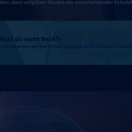
den, dass religiöser Glaube ein entscheidender Schutzf
. Hast du nicht Bock?«
 Discounter auf die Bühne gewagt. Er tritt auch in Seni