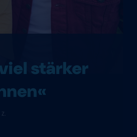
viel stärker
ahnen«
 Z.