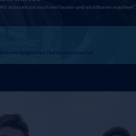
Wir müssen sie noch viel lauter und sichtbarer machen“, 
it ihrem möglichen Tod konfrontiert ist