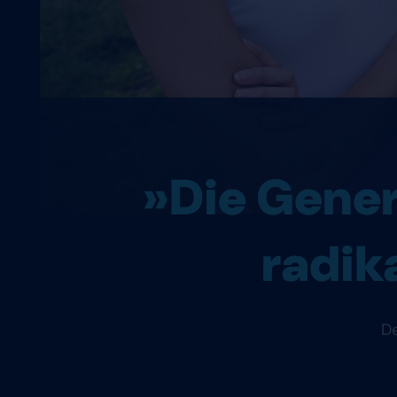
»Die Genera
radik
De