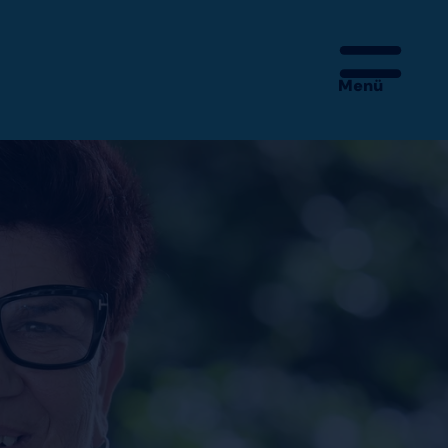
Menü
 – MEHR IST DA