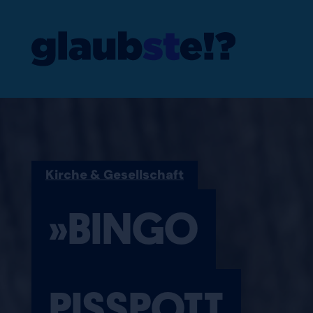
»BINGO PISSP
Kirche & Gesellschaft
»BINGO
PISSPOTT