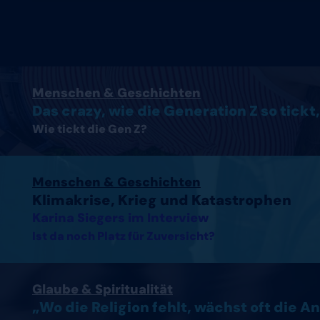
Artikel lesen
Menschen & Geschichten
Das crazy, wie die Generation Z so tickt,
Wie tickt die Gen Z?
Interview mit Karina Siegers lesen
Menschen & Geschichten
Klimakrise, Krieg und Katastrophen
Karina Siegers im Interview
Ist da noch Platz für Zuversicht?
Artikel lesen
Glaube & Spiritualität
„Wo die Religion fehlt, wächst oft die A