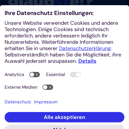
Glaubste nicht? Dann schau mal rein!
Klosterplatz 7, 52062 Aachen
+49 241 1685-242 (Redaktion)
kirchenzeitung@einhardverlag.de
https://glaubste.de
Social Media
Interagiere mit uns auf unseren Social Media Kanälen.