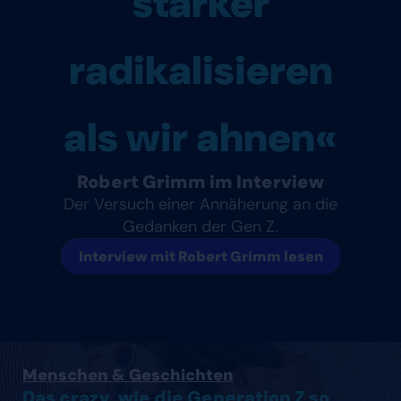
stärker
radikalisieren
als wir ahnen«
Robert Grimm im Interview
Der Versuch einer Annäherung an die
Gedanken der Gen Z.
Interview mit Robert Grimm lesen
Artikel lesen
Menschen & Geschichten
Das crazy, wie die Generation Z so