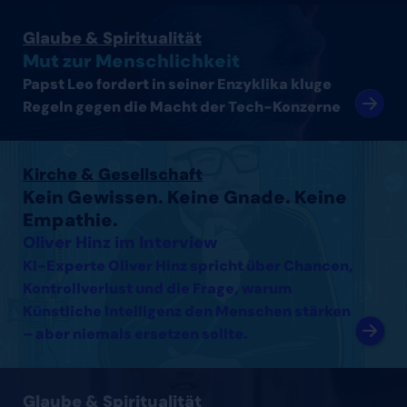
Artikel lesen
Glaube & Spiritualität
Mut zur Menschlichkeit
Papst Leo fordert in seiner Enzyklika kluge
Regeln gegen die Macht der Tech-Konzerne
Interview mit Oliver Hinz lesen
Kirche & Gesellschaft
Kein Gewissen. Keine Gnade. Keine
Empathie.
Oliver Hinz im Interview
KI-Experte Oliver Hinz spricht über Chancen,
Kontrollverlust und die Frage, warum
Künstliche Intelligenz den Menschen stärken
– aber niemals ersetzen sollte.
Interview mit Thomas Arnold lesen
Glaube & Spiritualität