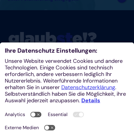
Glaubste nicht? Dann schau mal rein!
Klosterplatz 7, 52062 Aachen
+49 241 1685-242 (Redaktion)
kirchenzeitung@einhardverlag.de
https://glaubste.de