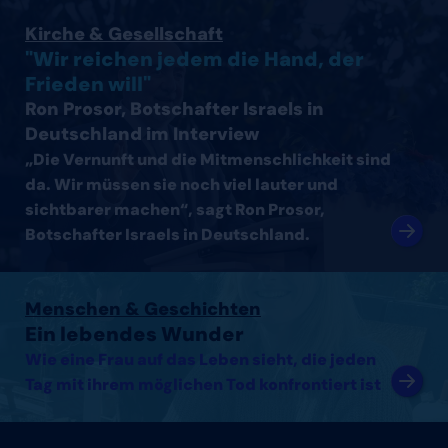
Interview mit Ron Prosor, Botschafter Israels in Deutsc
Kirche & Gesellschaft
"Wir reichen jedem die Hand, der
Frieden will"
Ron Prosor, Botschafter Israels in
Deutschland im Interview
„Die Vernunft und die Mitmenschlichkeit sind
da. Wir müssen sie noch viel lauter und
sichtbarer machen“, sagt Ron Prosor,
Botschafter Israels in Deutschland.
Artikel lesen
Menschen & Geschichten
Ein lebendes Wunder
Wie eine Frau auf das Leben sieht, die jeden
Tag mit ihrem möglichen Tod konfrontiert ist