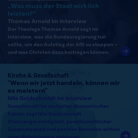
„Was muss der Staat wirklich
leisten?“
Thomas Arnold im Interview
Der Theologe Thomas Arnold sagt im
Interview, was die Bundesregierung tun
sollte, um den Aufstieg der AfD zu stoppen –
und was Christen dazu beitragen können.
Interview mit Nils Goldschmidt lesen
Kirche & Gesellschaft
"Wenn wir jetzt handeln, können wir
es meistern"
Nils Goldschmidt im Interview
Gemeinwohl ist ein harter ökonomischer
Faktor, sagt Nils Goldschmidt.
Chancengerechtigkeit, gesellschaftlicher
Zusammenhalt und positive Narrative wirken
einer Polarisierung entgegen.