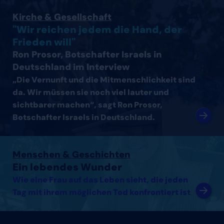
Interview mit Ron Prosor, Botschafter Israels in Deutsc
Kirche & Gesellschaft
"Wir reichen jedem die Hand, der
Frieden will"
Ron Prosor, Botschafter Israels in
Deutschland im Interview
„Die Vernunft und die Mitmenschlichkeit sind
da. Wir müssen sie noch viel lauter und
sichtbarer machen“, sagt Ron Prosor,
Botschafter Israels in Deutschland.
Artikel lesen
Menschen & Geschichten
Ein lebendes Wunder
Wie eine Frau auf das Leben sieht, die jeden
Tag mit ihrem möglichen Tod konfrontiert ist