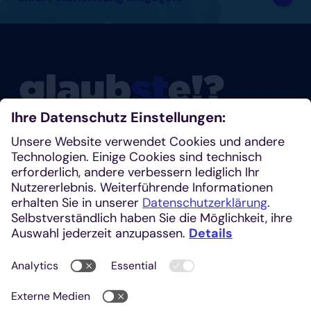
Glaubste nicht? Dann schau mal rein!
Klosterplatz 7, 52062 Aachen
+49 241 1685-242 (Redaktion)
kirchenzeitung@einhardverlag.de
https://glaubste.de