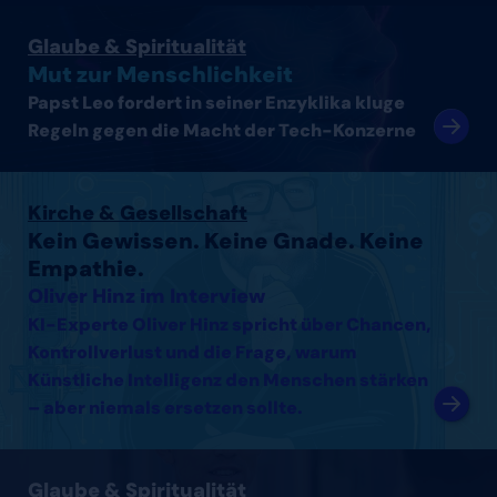
Artikel lesen
Glaube & Spiritualität
Mut zur Menschlichkeit
Papst Leo fordert in seiner Enzyklika kluge
Regeln gegen die Macht der Tech-Konzerne
Interview mit Oliver Hinz lesen
Kirche & Gesellschaft
Kein Gewissen. Keine Gnade. Keine
Empathie.
Oliver Hinz im Interview
KI-Experte Oliver Hinz spricht über Chancen,
Kontrollverlust und die Frage, warum
Künstliche Intelligenz den Menschen stärken
– aber niemals ersetzen sollte.
Interview mit Thomas Arnold lesen
Glaube & Spiritualität