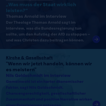
„Was muss der Staat wirklich
leisten?“
Thomas Arnold im Interview
Der Theologe Thomas Arnold sagt im
Interview, was die Bundesregierung tun
sollte, um den Aufstieg der AfD zu stoppen –
und was Christen dazu beitragen können.
Interview mit Nils Goldschmidt lesen
Kirche & Gesellschaft
"Wenn wir jetzt handeln, können wir
es meistern"
Nils Goldschmidt im Interview
Gemeinwohl ist ein harter ökonomischer
Faktor, sagt Nils Goldschmidt.
Chancengerechtigkeit, gesellschaftlicher
Zusammenhalt und positive Narrative wirken
einer Polarisierung entgegen.