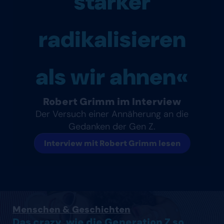
stärker
radikalisieren
als wir ahnen«
Robert Grimm im Interview
Der Versuch einer Annäherung an die
Gedanken der Gen Z.
Interview mit Robert Grimm lesen
Artikel lesen
Menschen & Geschichten
Das crazy, wie die Generation Z so