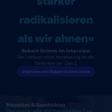
stärker
radikalisieren
als wir ahnen«
Robert Grimm im Interview
Der Versuch einer Annäherung an die
Gedanken der Gen Z.
Interview mit Robert Grimm lesen
Artikel lesen
Menschen & Geschichten
Das crazy, wie die Generation Z so