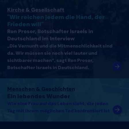
Interview mit Ron Prosor, Botschafter Israels in Deutsc
Kirche & Gesellschaft
"Wir reichen jedem die Hand, der
Frieden will"
Ron Prosor, Botschafter Israels in
Deutschland im Interview
„Die Vernunft und die Mitmenschlichkeit sind
da. Wir müssen sie noch viel lauter und
sichtbarer machen“, sagt Ron Prosor,
Botschafter Israels in Deutschland.
Artikel lesen
Menschen & Geschichten
Ein lebendes Wunder
Wie eine Frau auf das Leben sieht, die jeden
Tag mit ihrem möglichen Tod konfrontiert ist