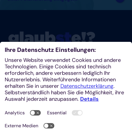
Glaubste nicht? Dann schau mal rein!
Klosterplatz 7, 52062 Aachen
+49 241 1685-242 (Redaktion)
kirchenzeitung@einhardverlag.de
https://glaubste.de