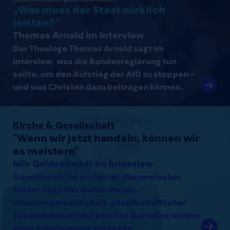
„Was muss der Staat wirklich
leisten?“
Thomas Arnold im Interview
Der Theologe Thomas Arnold sagt im
Interview, was die Bundesregierung tun
sollte, um den Aufstieg der AfD zu stoppen –
und was Christen dazu beitragen können.
Interview mit Nils Goldschmidt lesen
Kirche & Gesellschaft
"Wenn wir jetzt handeln, können wir
es meistern"
Nils Goldschmidt im Interview
Gemeinwohl ist ein harter ökonomischer
Faktor, sagt Nils Goldschmidt.
Chancengerechtigkeit, gesellschaftlicher
Zusammenhalt und positive Narrative wirken
einer Polarisierung entgegen.