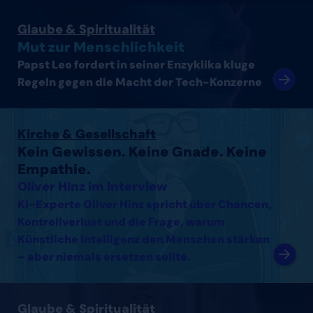
Artikel lesen
Glaube & Spiritualität
Mut zur Menschlichkeit
Papst Leo fordert in seiner Enzyklika kluge
Regeln gegen die Macht der Tech-Konzerne
Interview mit Oliver Hinz lesen
Kirche & Gesellschaft
Kein Gewissen. Keine Gnade. Keine
Empathie.
Oliver Hinz im Interview
KI-Experte Oliver Hinz spricht über Chancen,
Kontrollverlust und die Frage, warum
Künstliche Intelligenz den Menschen stärken
– aber niemals ersetzen sollte.
Interview mit Thomas Arnold lesen
Glaube & Spiritualität