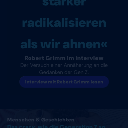
stärker
radikalisieren
als wir ahnen«
Robert Grimm im Interview
Der Versuch einer Annäherung an die
Gedanken der Gen Z.
Interview mit Robert Grimm lesen
Artikel lesen
Menschen & Geschichten
Das crazy, wie die Generation Z so