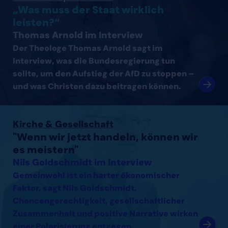
„Was muss der Staat wirklich
leisten?“
Thomas Arnold im Interview
Der Theologe Thomas Arnold sagt im
Interview, was die Bundesregierung tun
sollte, um den Aufstieg der AfD zu stoppen –
und was Christen dazu beitragen können.
Interview mit Nils Goldschmidt lesen
Kirche & Gesellschaft
"Wenn wir jetzt handeln, können wir
es meistern"
Nils Goldschmidt im Interview
Gemeinwohl ist ein harter ökonomischer
Faktor, sagt Nils Goldschmidt.
Chancengerechtigkeit, gesellschaftlicher
Zusammenhalt und positive Narrative wirken
einer Polarisierung entgegen.