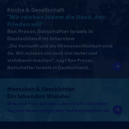
Interview mit Ron Prosor, Botschafter Israels in Deutsc
Kirche & Gesellschaft
"Wir reichen jedem die Hand, der
Frieden will"
Ron Prosor, Botschafter Israels in
Deutschland im Interview
„Die Vernunft und die Mitmenschlichkeit sind
da. Wir müssen sie noch viel lauter und
sichtbarer machen“, sagt Ron Prosor,
Botschafter Israels in Deutschland.
Artikel lesen
Menschen & Geschichten
Ein lebendes Wunder
Wie eine Frau auf das Leben sieht, die jeden
Tag mit ihrem möglichen Tod konfrontiert ist