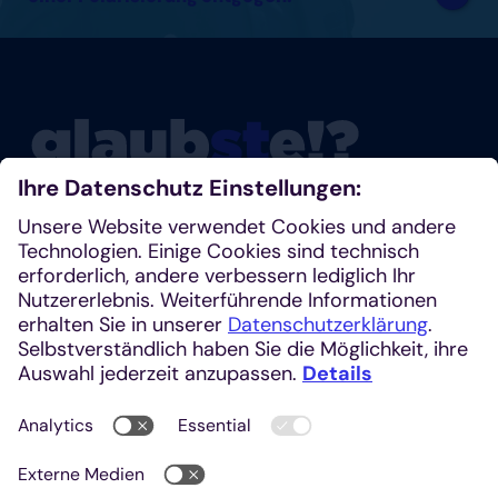
Glaubste nicht? Dann schau mal rein!
Klosterplatz 7, 52062 Aachen
+49 241 1685-242 (Redaktion)
kirchenzeitung@einhardverlag.de
https://glaubste.de