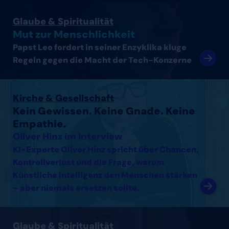
Artikel lesen
Glaube & Spiritualität
Mut zur Menschlichkeit
Papst Leo fordert in seiner Enzyklika kluge
Regeln gegen die Macht der Tech-Konzerne
Interview mit Oliver Hinz lesen
Kirche & Gesellschaft
Kein Gewissen. Keine Gnade. Keine
Empathie.
Oliver Hinz im Interview
KI-Experte Oliver Hinz spricht über Chancen,
Kontrollverlust und die Frage, warum
Künstliche Intelligenz den Menschen stärken
– aber niemals ersetzen sollte.
Interview mit Thomas Arnold lesen
Glaube & Spiritualität