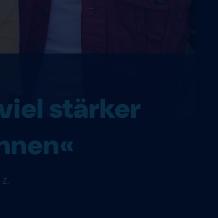
viel stärker
ahnen«
 Z.