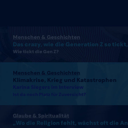
Artikel lesen
Menschen & Geschichten
Das crazy, wie die Generation Z so tickt,
Wie tickt die Gen Z?
Interview mit Karina Siegers lesen
Menschen & Geschichten
Klimakrise, Krieg und Katastrophen
Karina Siegers im Interview
Ist da noch Platz für Zuversicht?
Artikel lesen
Glaube & Spiritualität
„Wo die Religion fehlt, wächst oft die A