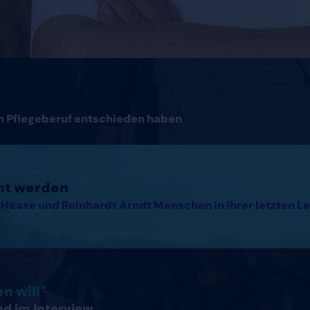
en Pflegeberuf entschieden haben
cht werden
Haase und Reinhardt Arndt Menschen in ihrer letzten Le
hland lesen
n will"
nd im Interview