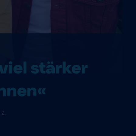
viel stärker
ahnen«
 Z.