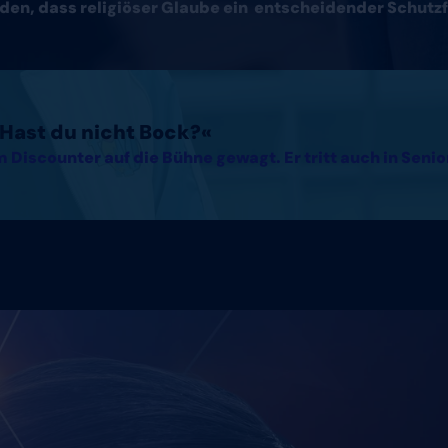
den, dass religiöser Glaube ein entscheidender Schutzf
. Hast du nicht Bock?«
 Discounter auf die Bühne gewagt. Er tritt auch in Seni