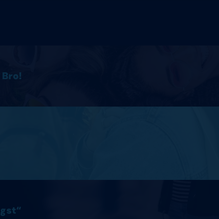
 Bro!
ngst“