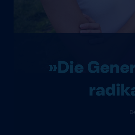
»Die Genera
radik
De