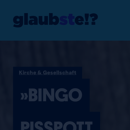
»BINGO PISSP
Kirche & Gesellschaft
»BINGO
PISSPOTT