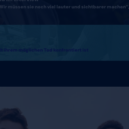
Wir müssen sie noch viel lauter und sichtbarer machen“, 
it ihrem möglichen Tod konfrontiert ist