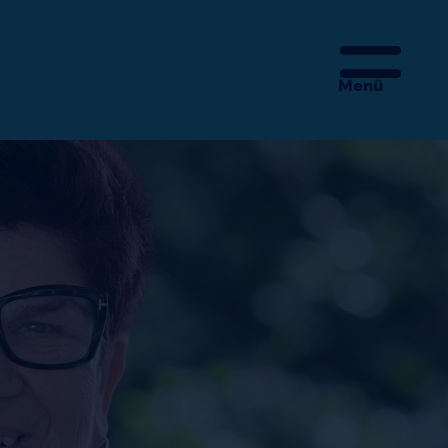
Menü
 – MEHR IST DA