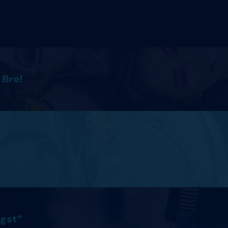
 Bro!
ngst“