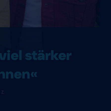
viel stärker
ahnen«
 Z.