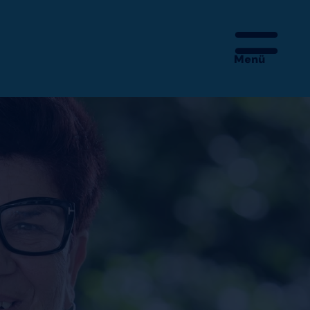
Menü
 – MEHR IST DA