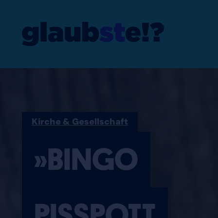
»BINGO PISSP
Kirche & Gesellschaft
»BINGO
PISSPOTT