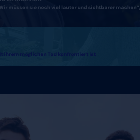
Wir müssen sie noch viel lauter und sichtbarer machen“, 
it ihrem möglichen Tod konfrontiert ist