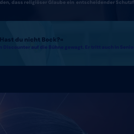
den, dass religiöser Glaube ein entscheidender Schutzf
. Hast du nicht Bock?«
 Discounter auf die Bühne gewagt. Er tritt auch in Seni