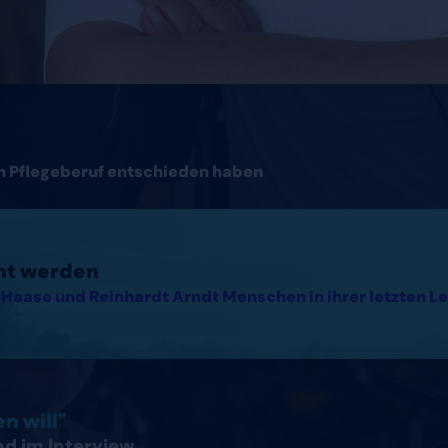
en Pflegeberuf entschieden haben
cht werden
Haase und Reinhardt Arndt Menschen in ihrer letzten Le
hland lesen
n will"
nd im Interview