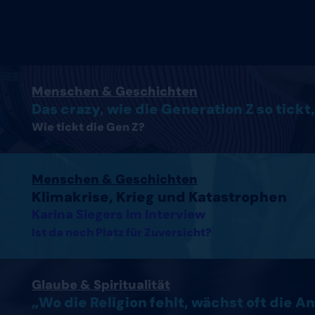
Artikel lesen
Menschen & Geschichten
Das crazy, wie die Generation Z so tickt,
Wie tickt die Gen Z?
Interview mit Karina Siegers lesen
Menschen & Geschichten
Klimakrise, Krieg und Katastrophen
Karina Siegers im Interview
Ist da noch Platz für Zuversicht?
Artikel lesen
Glaube & Spiritualität
„Wo die Religion fehlt, wächst oft die A