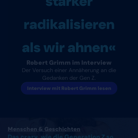
stärker
radikalisieren
als wir ahnen«
Robert Grimm im Interview
Der Versuch einer Annäherung an die
Gedanken der Gen Z.
Interview mit Robert Grimm lesen
Artikel lesen
Menschen & Geschichten
Das crazy, wie die Generation Z so