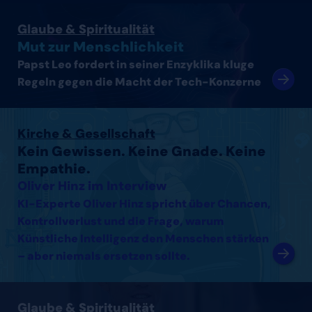
Artikel lesen
Glaube & Spiritualität
Mut zur Menschlichkeit
Papst Leo fordert in seiner Enzyklika kluge
Regeln gegen die Macht der Tech-Konzerne
Interview mit Oliver Hinz lesen
Kirche & Gesellschaft
Kein Gewissen. Keine Gnade. Keine
Empathie.
Oliver Hinz im Interview
KI-Experte Oliver Hinz spricht über Chancen,
Kontrollverlust und die Frage, warum
Künstliche Intelligenz den Menschen stärken
– aber niemals ersetzen sollte.
Interview mit Thomas Arnold lesen
Glaube & Spiritualität