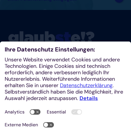
Glaubste nicht? Dann schau mal rein!
Klosterplatz 7, 52062 Aachen
+49 241 1685-242 (Redaktion)
kirchenzeitung@einhardverlag.de
https://glaubste.de