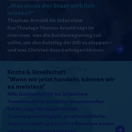
„Was muss der Staat wirklich
leisten?“
Thomas Arnold im Interview
Der Theologe Thomas Arnold sagt im
Interview, was die Bundesregierung tun
sollte, um den Aufstieg der AfD zu stoppen –
und was Christen dazu beitragen können.
Interview mit Nils Goldschmidt lesen
Kirche & Gesellschaft
"Wenn wir jetzt handeln, können wir
es meistern"
Nils Goldschmidt im Interview
Gemeinwohl ist ein harter ökonomischer
Faktor, sagt Nils Goldschmidt.
Chancengerechtigkeit, gesellschaftlicher
Zusammenhalt und positive Narrative wirken
einer Polarisierung entgegen.