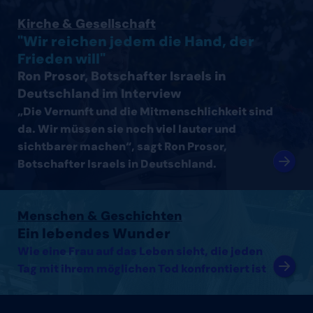
Interview mit Ron Prosor, Botschafter Israels in Deutsc
Kirche & Gesellschaft
"Wir reichen jedem die Hand, der
Frieden will"
Ron Prosor, Botschafter Israels in
Deutschland im Interview
„Die Vernunft und die Mitmenschlichkeit sind
da. Wir müssen sie noch viel lauter und
sichtbarer machen“, sagt Ron Prosor,
Botschafter Israels in Deutschland.
Artikel lesen
Menschen & Geschichten
Ein lebendes Wunder
Wie eine Frau auf das Leben sieht, die jeden
Tag mit ihrem möglichen Tod konfrontiert ist