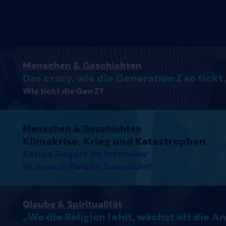
Artikel lesen
Menschen & Geschichten
Das crazy, wie die Generation Z so tickt,
Wie tickt die Gen Z?
Interview mit Karina Siegers lesen
Menschen & Geschichten
Klimakrise, Krieg und Katastrophen
Karina Siegers im Interview
Ist da noch Platz für Zuversicht?
Artikel lesen
Glaube & Spiritualität
„Wo die Religion fehlt, wächst oft die A