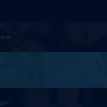
 Bro!
ngst“