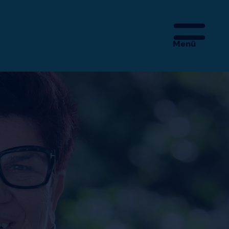
Menü
 – MEHR IST DA