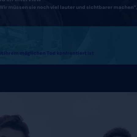
Wir müssen sie noch viel lauter und sichtbarer machen“, 
it ihrem möglichen Tod konfrontiert ist