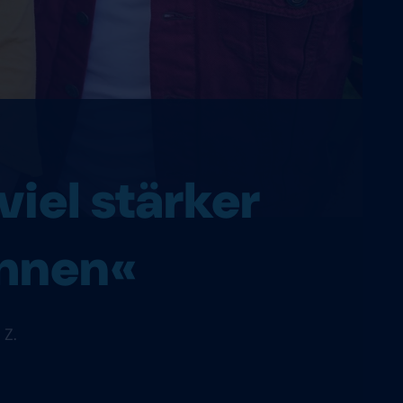
viel stärker
ahnen«
 Z.