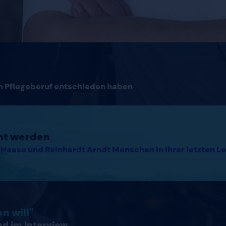
en Pflegeberuf entschieden haben
cht werden
Haase und Reinhardt Arndt Menschen in ihrer letzten Le
hland lesen
n will"
nd im Interview