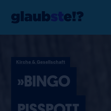
»BINGO PISSP
Kirche & Gesellschaft
»BINGO
PISSPOTT