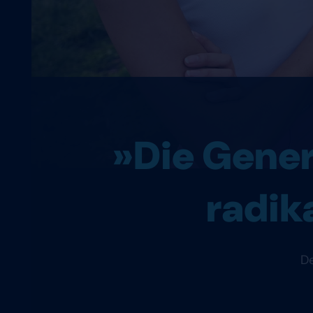
»Die Genera
radik
De