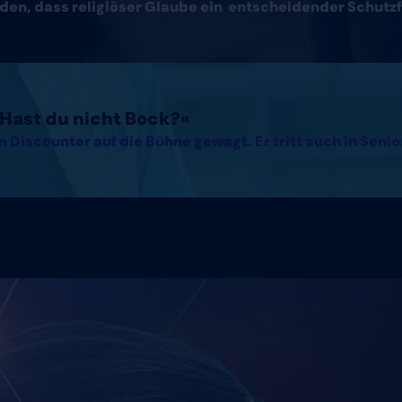
den, dass religiöser Glaube ein entscheidender Schutzf
. Hast du nicht Bock?«
 Discounter auf die Bühne gewagt. Er tritt auch in Seni