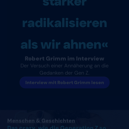
stärker
radikalisieren
als wir ahnen«
Robert Grimm im Interview
Der Versuch einer Annäherung an die
Gedanken der Gen Z.
Interview mit Robert Grimm lesen
Artikel lesen
Menschen & Geschichten
Das crazy, wie die Generation Z so