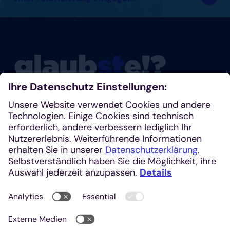
Glaubste nicht? Dann schau mal rein!
Klosterplatz 7, 52062 Aachen
+49 241 1685-242 (Redaktion)
kirchenzeitung@einhardverlag.de
+49 241 1685-214 (Abo-Service)