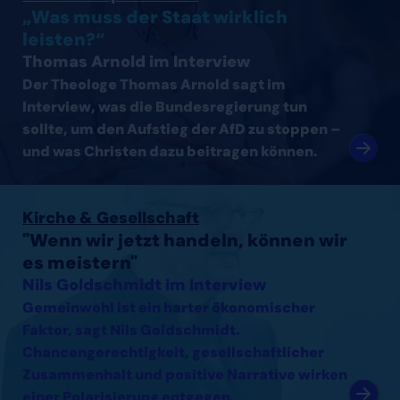
„Was muss der Staat wirklich
leisten?“
Thomas Arnold im Interview
Der Theologe Thomas Arnold sagt im
Interview, was die Bundesregierung tun
sollte, um den Aufstieg der AfD zu stoppen –
und was Christen dazu beitragen können.
Interview mit Nils Goldschmidt lesen
Kirche & Gesellschaft
"Wenn wir jetzt handeln, können wir
es meistern"
Nils Goldschmidt im Interview
Gemeinwohl ist ein harter ökonomischer
Faktor, sagt Nils Goldschmidt.
Chancengerechtigkeit, gesellschaftlicher
Zusammenhalt und positive Narrative wirken
einer Polarisierung entgegen.