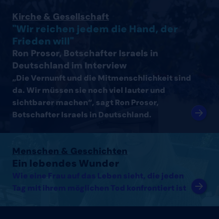
Interview mit Ron Prosor, Botschafter Israels in Deutsc
Kirche & Gesellschaft
"Wir reichen jedem die Hand, der
Frieden will"
Ron Prosor, Botschafter Israels in
Deutschland im Interview
„Die Vernunft und die Mitmenschlichkeit sind
da. Wir müssen sie noch viel lauter und
sichtbarer machen“, sagt Ron Prosor,
Botschafter Israels in Deutschland.
Artikel lesen
Menschen & Geschichten
Ein lebendes Wunder
Wie eine Frau auf das Leben sieht, die jeden
Tag mit ihrem möglichen Tod konfrontiert ist