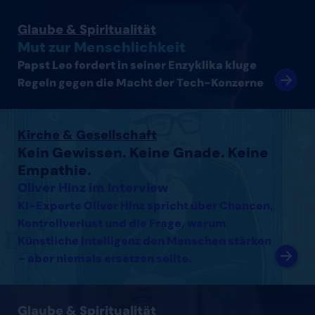
Artikel lesen
Glaube & Spiritualität
Mut zur Menschlichkeit
Papst Leo fordert in seiner Enzyklika kluge
Regeln gegen die Macht der Tech-Konzerne
Interview mit Oliver Hinz lesen
Kirche & Gesellschaft
Kein Gewissen. Keine Gnade. Keine
Empathie.
Oliver Hinz im Interview
KI-Experte Oliver Hinz spricht über Chancen,
Kontrollverlust und die Frage, warum
Künstliche Intelligenz den Menschen stärken
– aber niemals ersetzen sollte.
Interview mit Thomas Arnold lesen
Glaube & Spiritualität