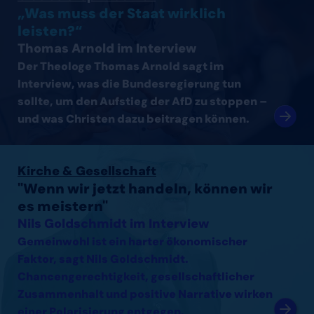
„Was muss der Staat wirklich
leisten?“
Thomas Arnold im Interview
Der Theologe Thomas Arnold sagt im
Interview, was die Bundesregierung tun
sollte, um den Aufstieg der AfD zu stoppen –
und was Christen dazu beitragen können.
Interview mit Nils Goldschmidt lesen
Kirche & Gesellschaft
"Wenn wir jetzt handeln, können wir
es meistern"
Nils Goldschmidt im Interview
Gemeinwohl ist ein harter ökonomischer
Faktor, sagt Nils Goldschmidt.
Chancengerechtigkeit, gesellschaftlicher
Zusammenhalt und positive Narrative wirken
einer Polarisierung entgegen.