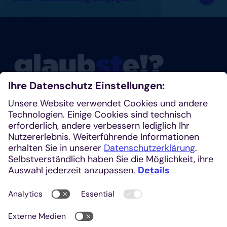
Glaubste nicht? Dann schau mal rein!
Klosterplatz 7, 52062 Aachen
+49 241 1685-242 (Redaktion)
kirchenzeitung@einhardverlag.de
https://glaubste.de