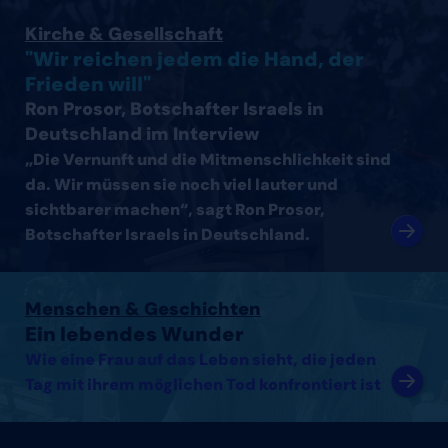
Interview mit Ron Prosor, Botschafter Israels in Deutsc
Kirche & Gesellschaft
"Wir reichen jedem die Hand, der
Frieden will"
Ron Prosor, Botschafter Israels in
Deutschland im Interview
„Die Vernunft und die Mitmenschlichkeit sind
da. Wir müssen sie noch viel lauter und
sichtbarer machen“, sagt Ron Prosor,
Botschafter Israels in Deutschland.
Artikel lesen
Menschen & Geschichten
Ein lebendes Wunder
Wie eine Frau auf das Leben sieht, die jeden
Tag mit ihrem möglichen Tod konfrontiert ist