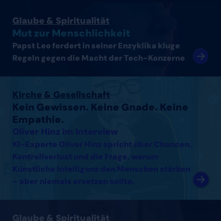
Artikel lesen
Glaube & Spiritualität
Mut zur Menschlichkeit
Papst Leo fordert in seiner Enzyklika kluge
Regeln gegen die Macht der Tech-Konzerne
Interview mit Oliver Hinz lesen
Kirche & Gesellschaft
Kein Gewissen. Keine Gnade. Keine
Empathie.
Oliver Hinz im Interview
KI-Experte Oliver Hinz spricht über Chancen,
Kontrollverlust und die Frage, warum
Künstliche Intelligenz den Menschen stärken
– aber niemals ersetzen sollte.
Interview mit Thomas Arnold lesen
Glaube & Spiritualität