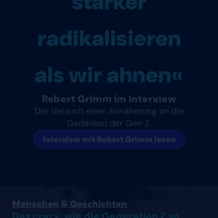
stärker
radikalisieren
als wir ahnen«
Robert Grimm im Interview
Der Versuch einer Annäherung an die
Gedanken der Gen Z.
Interview mit Robert Grimm lesen
Artikel lesen
Menschen & Geschichten
Das crazy, wie die Generation Z so