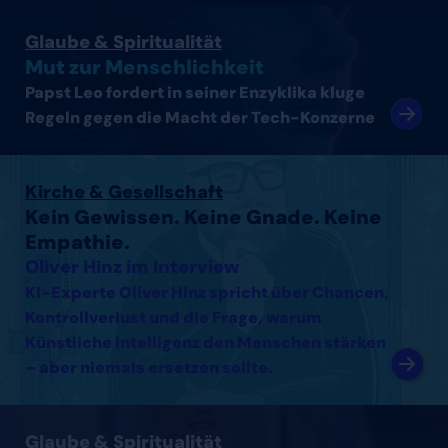
Artikel lesen
Glaube & Spiritualität
Mut zur Menschlichkeit
Papst Leo fordert in seiner Enzyklika kluge
Regeln gegen die Macht der Tech-Konzerne
Interview mit Oliver Hinz lesen
Kirche & Gesellschaft
Kein Gewissen. Keine Gnade. Keine
Empathie.
Oliver Hinz im Interview
KI-Experte Oliver Hinz spricht über Chancen,
Kontrollverlust und die Frage, warum
Künstliche Intelligenz den Menschen stärken
– aber niemals ersetzen sollte.
Interview mit Thomas Arnold lesen
Glaube & Spiritualität