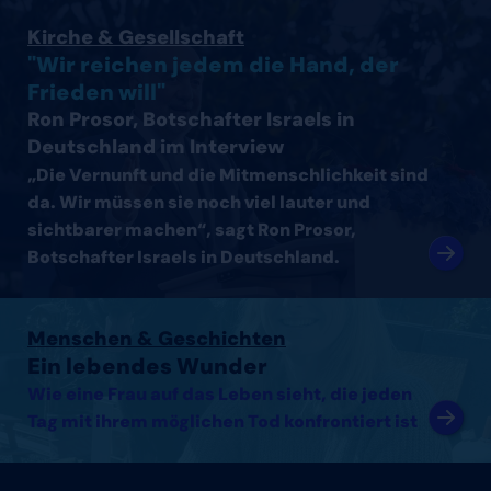
Interview mit Ron Prosor, Botschafter Israels in Deutsc
Kirche & Gesellschaft
"Wir reichen jedem die Hand, der
Frieden will"
Ron Prosor, Botschafter Israels in
Deutschland im Interview
„Die Vernunft und die Mitmenschlichkeit sind
da. Wir müssen sie noch viel lauter und
sichtbarer machen“, sagt Ron Prosor,
Botschafter Israels in Deutschland.
Artikel lesen
Menschen & Geschichten
Ein lebendes Wunder
Wie eine Frau auf das Leben sieht, die jeden
Tag mit ihrem möglichen Tod konfrontiert ist