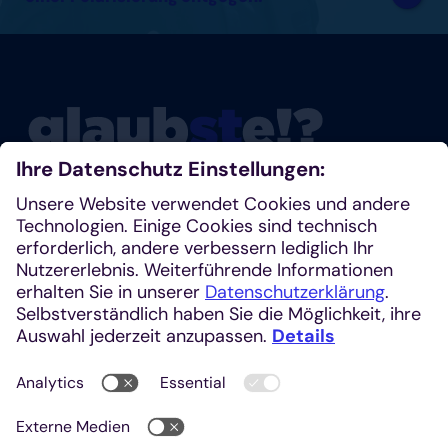
Glaubste nicht? Dann schau mal rein!
Klosterplatz 7, 52062 Aachen
+49 241 1685-242 (Redaktion)
kirchenzeitung@einhardverlag.de
https://glaubste.de