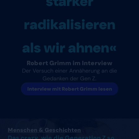
stärker
radikalisieren
als wir ahnen«
Robert Grimm im Interview
Der Versuch einer Annäherung an die
Gedanken der Gen Z.
Interview mit Robert Grimm lesen
Artikel lesen
Menschen & Geschichten
Das crazy, wie die Generation Z so