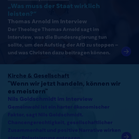
„Was muss der Staat wirklich
leisten?“
Thomas Arnold im Interview
Der Theologe Thomas Arnold sagt im
Interview, was die Bundesregierung tun
sollte, um den Aufstieg der AfD zu stoppen –
und was Christen dazu beitragen können.
Interview mit Nils Goldschmidt lesen
Kirche & Gesellschaft
"Wenn wir jetzt handeln, können wir
es meistern"
Nils Goldschmidt im Interview
Gemeinwohl ist ein harter ökonomischer
Faktor, sagt Nils Goldschmidt.
Chancengerechtigkeit, gesellschaftlicher
Zusammenhalt und positive Narrative wirken
einer Polarisierung entgegen.