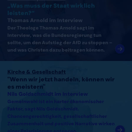
„Was muss der Staat wirklich
leisten?“
Thomas Arnold im Interview
Der Theologe Thomas Arnold sagt im
Interview, was die Bundesregierung tun
sollte, um den Aufstieg der AfD zu stoppen –
und was Christen dazu beitragen können.
Interview mit Nils Goldschmidt lesen
Kirche & Gesellschaft
"Wenn wir jetzt handeln, können wir
es meistern"
Nils Goldschmidt im Interview
Gemeinwohl ist ein harter ökonomischer
Faktor, sagt Nils Goldschmidt.
Chancengerechtigkeit, gesellschaftlicher
Zusammenhalt und positive Narrative wirken
einer Polarisierung entgegen.