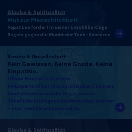
Artikel lesen
Glaube & Spiritualität
Mut zur Menschlichkeit
Papst Leo fordert in seiner Enzyklika kluge
Regeln gegen die Macht der Tech-Konzerne
Interview mit Oliver Hinz lesen
Kirche & Gesellschaft
Kein Gewissen. Keine Gnade. Keine
Empathie.
Oliver Hinz im Interview
KI-Experte Oliver Hinz spricht über Chancen,
Kontrollverlust und die Frage, warum
Künstliche Intelligenz den Menschen stärken
– aber niemals ersetzen sollte.
Interview mit Thomas Arnold lesen
Glaube & Spiritualität