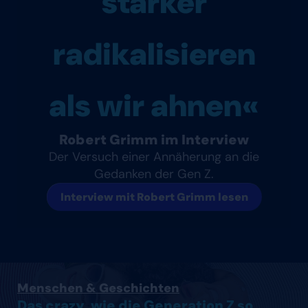
stärker
radikalisieren
als wir ahnen«
Robert Grimm im Interview
Der Versuch einer Annäherung an die
Gedanken der Gen Z.
Interview mit Robert Grimm lesen
Artikel lesen
Menschen & Geschichten
Das crazy, wie die Generation Z so