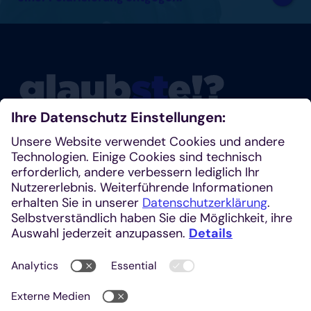
Glaubste nicht? Dann schau mal rein!
Klosterplatz 7, 52062 Aachen
+49 241 1685-242 (Redaktion)
kirchenzeitung@einhardverlag.de
https://glaubste.de