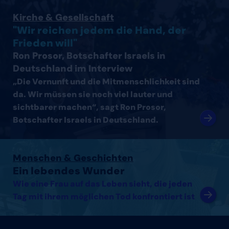
Interview mit Ron Prosor, Botschafter Israels in Deutsc
Kirche & Gesellschaft
"Wir reichen jedem die Hand, der
Frieden will"
Ron Prosor, Botschafter Israels in
Deutschland im Interview
„Die Vernunft und die Mitmenschlichkeit sind
da. Wir müssen sie noch viel lauter und
sichtbarer machen“, sagt Ron Prosor,
Botschafter Israels in Deutschland.
Artikel lesen
Menschen & Geschichten
Ein lebendes Wunder
Wie eine Frau auf das Leben sieht, die jeden
Tag mit ihrem möglichen Tod konfrontiert ist