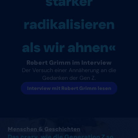
stärker
radikalisieren
als wir ahnen«
Robert Grimm im Interview
Der Versuch einer Annäherung an die
Gedanken der Gen Z.
Interview mit Robert Grimm lesen
Artikel lesen
Menschen & Geschichten
Das crazy, wie die Generation Z so