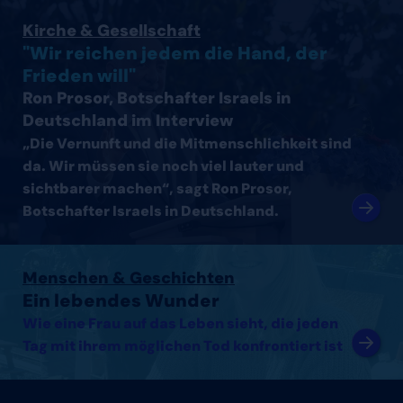
Interview mit Ron Prosor, Botschafter Israels in Deutsc
Kirche & Gesellschaft
"Wir reichen jedem die Hand, der
Frieden will"
Ron Prosor, Botschafter Israels in
Deutschland im Interview
„Die Vernunft und die Mitmenschlichkeit sind
da. Wir müssen sie noch viel lauter und
sichtbarer machen“, sagt Ron Prosor,
Botschafter Israels in Deutschland.
Artikel lesen
Menschen & Geschichten
Ein lebendes Wunder
Wie eine Frau auf das Leben sieht, die jeden
Tag mit ihrem möglichen Tod konfrontiert ist