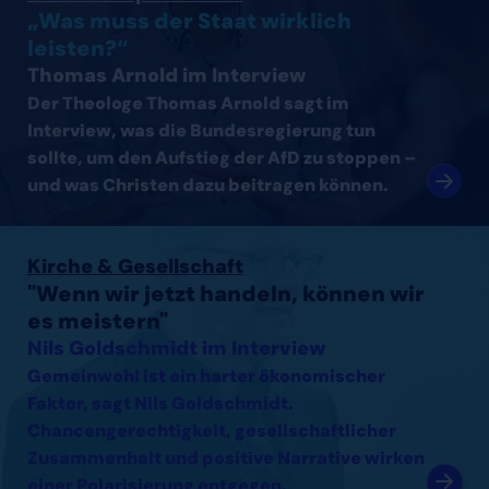
„Was muss der Staat wirklich
leisten?“
Thomas Arnold im Interview
Der Theologe Thomas Arnold sagt im
Interview, was die Bundesregierung tun
sollte, um den Aufstieg der AfD zu stoppen –
und was Christen dazu beitragen können.
Interview mit Nils Goldschmidt lesen
Kirche & Gesellschaft
"Wenn wir jetzt handeln, können wir
es meistern"
Nils Goldschmidt im Interview
Gemeinwohl ist ein harter ökonomischer
Faktor, sagt Nils Goldschmidt.
Chancengerechtigkeit, gesellschaftlicher
Zusammenhalt und positive Narrative wirken
einer Polarisierung entgegen.