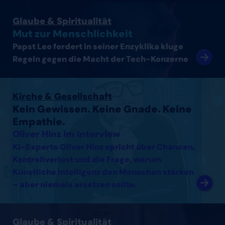
Artikel lesen
Glaube & Spiritualität
Mut zur Menschlichkeit
Papst Leo fordert in seiner Enzyklika kluge
Regeln gegen die Macht der Tech-Konzerne
Interview mit Oliver Hinz lesen
Kirche & Gesellschaft
Kein Gewissen. Keine Gnade. Keine
Empathie.
Oliver Hinz im Interview
KI-Experte Oliver Hinz spricht über Chancen,
Kontrollverlust und die Frage, warum
Künstliche Intelligenz den Menschen stärken
– aber niemals ersetzen sollte.
Interview mit Thomas Arnold lesen
Glaube & Spiritualität