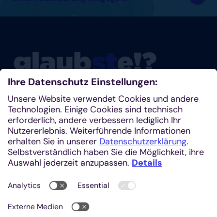
Glaubste nicht? Dann schau mal rein!
Klosterplatz 7, 52062 Aachen
+49 241 1685-242 (Redaktion)
kirchenzeitung@einhardverlag.de
https://glaubste.de