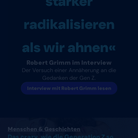
stärker
radikalisieren
als wir ahnen«
Robert Grimm im Interview
Der Versuch einer Annäherung an die
Gedanken der Gen Z.
Interview mit Robert Grimm lesen
Artikel lesen
Menschen & Geschichten
Das crazy, wie die Generation Z so