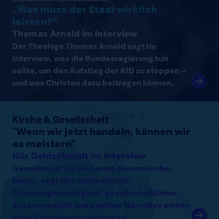
„Was muss der Staat wirklich
leisten?“
Thomas Arnold im Interview
Der Theologe Thomas Arnold sagt im
Interview, was die Bundesregierung tun
sollte, um den Aufstieg der AfD zu stoppen –
und was Christen dazu beitragen können.
Interview mit Nils Goldschmidt lesen
Kirche & Gesellschaft
"Wenn wir jetzt handeln, können wir
es meistern"
Nils Goldschmidt im Interview
Gemeinwohl ist ein harter ökonomischer
Faktor, sagt Nils Goldschmidt.
Chancengerechtigkeit, gesellschaftlicher
Zusammenhalt und positive Narrative wirken
einer Polarisierung entgegen.