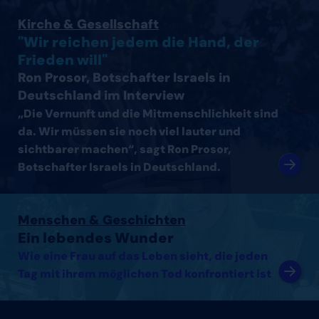
Interview mit Ron Prosor, Botschafter Israels in Deutsc
Kirche & Gesellschaft
"Wir reichen jedem die Hand, der
Frieden will"
Ron Prosor, Botschafter Israels in
Deutschland im Interview
„Die Vernunft und die Mitmenschlichkeit sind
da. Wir müssen sie noch viel lauter und
sichtbarer machen“, sagt Ron Prosor,
Botschafter Israels in Deutschland.
Artikel lesen
Menschen & Geschichten
Ein lebendes Wunder
Wie eine Frau auf das Leben sieht, die jeden
Tag mit ihrem möglichen Tod konfrontiert ist