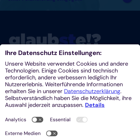
Glaubste nicht? Dann schau mal rein!
Klosterplatz 7, 52062 Aachen
+49 241 1685-242 (Redaktion)
kirchenzeitung@einhardverlag.de
https://glaubste.de