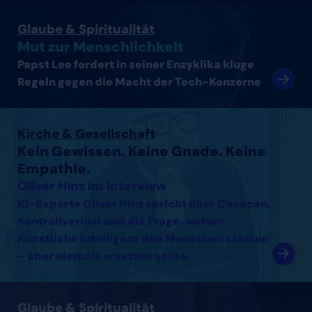
Artikel lesen
Glaube & Spiritualität
Mut zur Menschlichkeit
Papst Leo fordert in seiner Enzyklika kluge
Regeln gegen die Macht der Tech-Konzerne
Interview mit Oliver Hinz lesen
Kirche & Gesellschaft
Kein Gewissen. Keine Gnade. Keine
Empathie.
Oliver Hinz im Interview
KI-Experte Oliver Hinz spricht über Chancen,
Kontrollverlust und die Frage, warum
Künstliche Intelligenz den Menschen stärken
– aber niemals ersetzen sollte.
Interview mit Thomas Arnold lesen
Glaube & Spiritualität