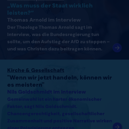
„Was muss der Staat wirklich
leisten?“
Thomas Arnold im Interview
Der Theologe Thomas Arnold sagt im
Interview, was die Bundesregierung tun
sollte, um den Aufstieg der AfD zu stoppen –
und was Christen dazu beitragen können.
Interview mit Nils Goldschmidt lesen
Kirche & Gesellschaft
"Wenn wir jetzt handeln, können wir
es meistern"
Nils Goldschmidt im Interview
Gemeinwohl ist ein harter ökonomischer
Faktor, sagt Nils Goldschmidt.
Chancengerechtigkeit, gesellschaftlicher
Zusammenhalt und positive Narrative wirken
einer Polarisierung entgegen.