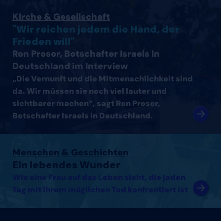
Interview mit Ron Prosor, Botschafter Israels in Deutsc
Kirche & Gesellschaft
"Wir reichen jedem die Hand, der
Frieden will"
Ron Prosor, Botschafter Israels in
Deutschland im Interview
„Die Vernunft und die Mitmenschlichkeit sind
da. Wir müssen sie noch viel lauter und
sichtbarer machen“, sagt Ron Prosor,
Botschafter Israels in Deutschland.
Artikel lesen
Menschen & Geschichten
Ein lebendes Wunder
Wie eine Frau auf das Leben sieht, die jeden
Tag mit ihrem möglichen Tod konfrontiert ist