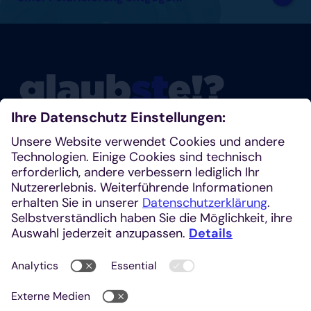
Glaubste nicht? Dann schau mal rein!
Klosterplatz 7, 52062 Aachen
+49 241 1685-242 (Redaktion)
kirchenzeitung@einhardverlag.de
https://glaubste.de