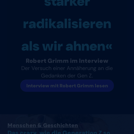
stärker
radikalisieren
als wir ahnen«
Robert Grimm im Interview
Der Versuch einer Annäherung an die
Gedanken der Gen Z.
Interview mit Robert Grimm lesen
Artikel lesen
Menschen & Geschichten
Das crazy, wie die Generation Z so