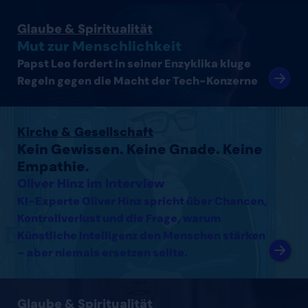
Artikel lesen
Glaube & Spiritualität
Mut zur Menschlichkeit
Papst Leo fordert in seiner Enzyklika kluge
Regeln gegen die Macht der Tech-Konzerne
Interview mit Oliver Hinz lesen
Kirche & Gesellschaft
Kein Gewissen. Keine Gnade. Keine
Empathie.
Oliver Hinz im Interview
KI-Experte Oliver Hinz spricht über Chancen,
Kontrollverlust und die Frage, warum
Künstliche Intelligenz den Menschen stärken
– aber niemals ersetzen sollte.
Interview mit Thomas Arnold lesen
Glaube & Spiritualität