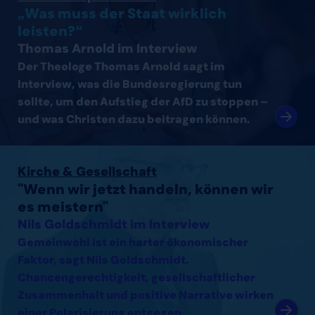
„Was muss der Staat wirklich
leisten?“
Thomas Arnold im Interview
Der Theologe Thomas Arnold sagt im
Interview, was die Bundesregierung tun
sollte, um den Aufstieg der AfD zu stoppen –
und was Christen dazu beitragen können.
Interview mit Nils Goldschmidt lesen
Kirche & Gesellschaft
"Wenn wir jetzt handeln, können wir
es meistern"
Nils Goldschmidt im Interview
Gemeinwohl ist ein harter ökonomischer
Faktor, sagt Nils Goldschmidt.
Chancengerechtigkeit, gesellschaftlicher
Zusammenhalt und positive Narrative wirken
einer Polarisierung entgegen.