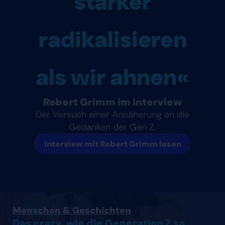
stärker
radikalisieren
als wir ahnen«
Robert Grimm im Interview
Der Versuch einer Annäherung an die
Gedanken der Gen Z.
Interview mit Robert Grimm lesen
Artikel lesen
Menschen & Geschichten
Das crazy, wie die Generation Z so