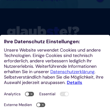
Glaubste nicht? Dann schau mal rein!
Klosterplatz 7, 52062 Aachen
+49 241 1685-242 (Redaktion)
kirchenzeitung@einhardverlag.de
https://glaubste.de