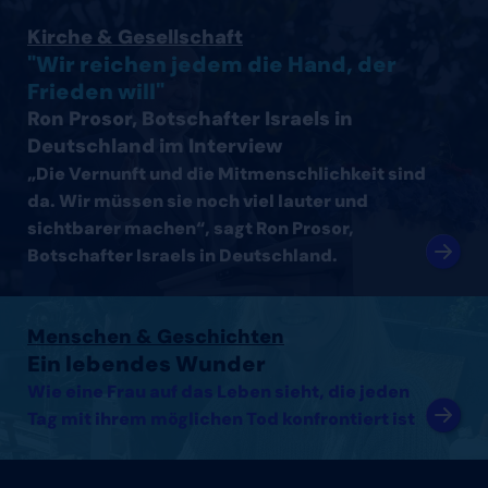
Interview mit Ron Prosor, Botschafter Israels in Deutsc
Kirche & Gesellschaft
"Wir reichen jedem die Hand, der
Frieden will"
Ron Prosor, Botschafter Israels in
Deutschland im Interview
„Die Vernunft und die Mitmenschlichkeit sind
da. Wir müssen sie noch viel lauter und
sichtbarer machen“, sagt Ron Prosor,
Botschafter Israels in Deutschland.
Artikel lesen
Menschen & Geschichten
Ein lebendes Wunder
Wie eine Frau auf das Leben sieht, die jeden
Tag mit ihrem möglichen Tod konfrontiert ist