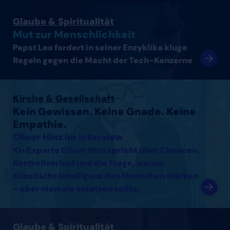
Artikel lesen
Glaube & Spiritualität
Mut zur Menschlichkeit
Papst Leo fordert in seiner Enzyklika kluge
Regeln gegen die Macht der Tech-Konzerne
Interview mit Oliver Hinz lesen
Kirche & Gesellschaft
Kein Gewissen. Keine Gnade. Keine
Empathie.
Oliver Hinz im Interview
KI-Experte Oliver Hinz spricht über Chancen,
Kontrollverlust und die Frage, warum
Künstliche Intelligenz den Menschen stärken
– aber niemals ersetzen sollte.
Interview mit Thomas Arnold lesen
Glaube & Spiritualität