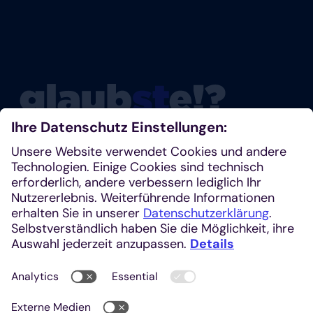
Glaubste nicht? Dann schau mal rein!
Klosterplatz 7, 52062 Aachen
+49 241 1685-242 (Redaktion)
kirchenzeitung@einhardverlag.de
https://glaubste.de