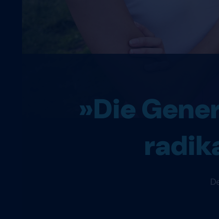
»Die Genera
radik
De