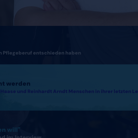
en Pflegeberuf entschieden haben
cht werden
Haase und Reinhardt Arndt Menschen in ihrer letzten Le
hland lesen
n will"
nd im Interview