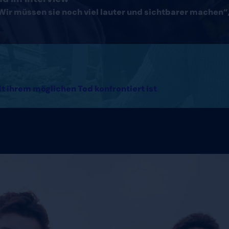
Wir müssen sie noch viel lauter und sichtbarer machen“, 
it ihrem möglichen Tod konfrontiert ist