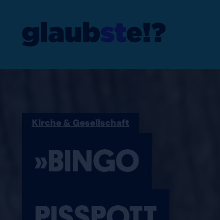
»BINGO PISSP
Kirche & Gesellschaft
»BINGO
PISSPOTT