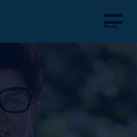
Menü
 – MEHR IST DA