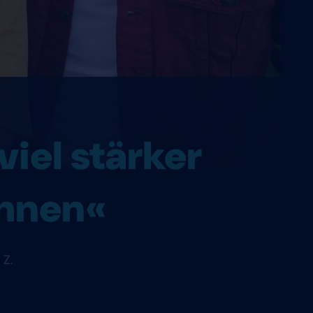
viel stärker
ahnen«
 Z.