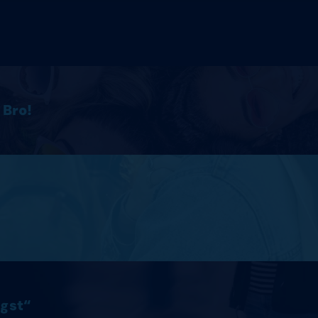
 Bro!
ngst“