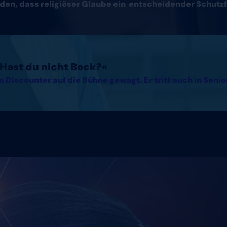
den, dass religiöser Glaube ein entscheidender Schutzf
. Hast du nicht Bock?«
 Discounter auf die Bühne gewagt. Er tritt auch in Seni