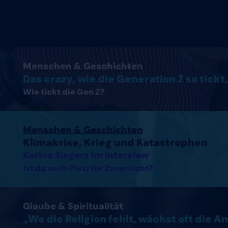
Artikel lesen
Menschen & Geschichten
Das crazy, wie die Generation Z so tickt,
Wie tickt die Gen Z?
Interview mit Karina Siegers lesen
Menschen & Geschichten
Klimakrise, Krieg und Katastrophen
Karina Siegers im Interview
Ist da noch Platz für Zuversicht?
Artikel lesen
Glaube & Spiritualität
„Wo die Religion fehlt, wächst oft die A