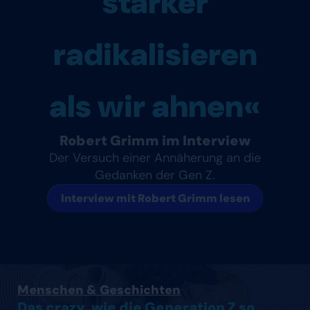
stärker
radikalisieren
als wir ahnen«
Robert Grimm im Interview
Der Versuch einer Annäherung an die
Gedanken der Gen Z.
Interview mit Robert Grimm lesen
Artikel lesen
Menschen & Geschichten
Das crazy, wie die Generation Z so