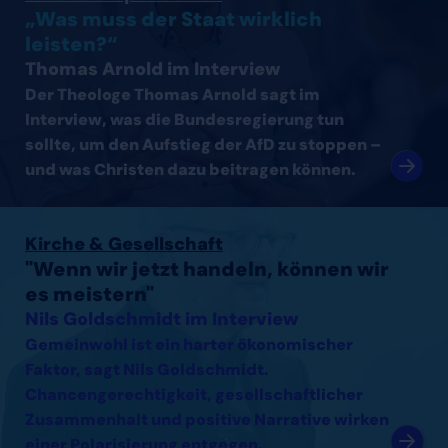
„Was muss der Staat wirklich
leisten?“
Thomas Arnold im Interview
Der Theologe Thomas Arnold sagt im
Interview, was die Bundesregierung tun
sollte, um den Aufstieg der AfD zu stoppen –
und was Christen dazu beitragen können.
Interview mit Nils Goldschmidt lesen
Kirche & Gesellschaft
"Wenn wir jetzt handeln, können wir
es meistern"
Nils Goldschmidt im Interview
Gemeinwohl ist ein harter ökonomischer
Faktor, sagt Nils Goldschmidt.
Chancengerechtigkeit, gesellschaftlicher
Zusammenhalt und positive Narrative wirken
einer Polarisierung entgegen.