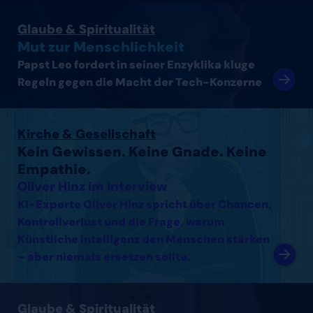
Artikel lesen
Glaube & Spiritualität
Mut zur Menschlichkeit
Papst Leo fordert in seiner Enzyklika kluge
Regeln gegen die Macht der Tech-Konzerne
Interview mit Oliver Hinz lesen
Kirche & Gesellschaft
Kein Gewissen. Keine Gnade. Keine
Empathie.
Oliver Hinz im Interview
KI-Experte Oliver Hinz spricht über Chancen,
Kontrollverlust und die Frage, warum
Künstliche Intelligenz den Menschen stärken
– aber niemals ersetzen sollte.
Interview mit Thomas Arnold lesen
Glaube & Spiritualität