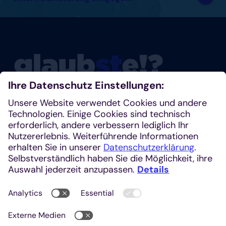
Glaubste nicht? Dann schau mal rein!
Klosterplatz 7, 52062 Aachen
+49 241 1685-242 (Redaktion)
kirchenzeitung@einhardverlag.de
https://glaubste.de