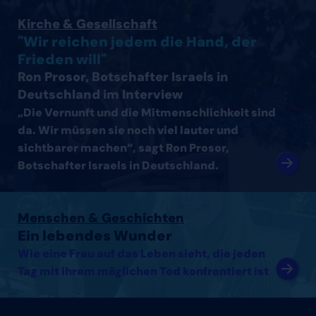
Interview mit Ron Prosor, Botschafter Israels in Deutsc
Kirche & Gesellschaft
"Wir reichen jedem die Hand, der
Frieden will"
Ron Prosor, Botschafter Israels in
Deutschland im Interview
„Die Vernunft und die Mitmenschlichkeit sind
da. Wir müssen sie noch viel lauter und
sichtbarer machen“, sagt Ron Prosor,
Botschafter Israels in Deutschland.
Artikel lesen
Menschen & Geschichten
Ein lebendes Wunder
Wie eine Frau auf das Leben sieht, die jeden
Tag mit ihrem möglichen Tod konfrontiert ist