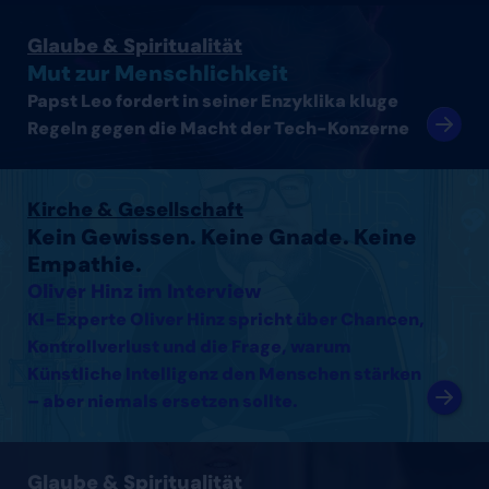
Artikel lesen
Glaube & Spiritualität
Mut zur Menschlichkeit
Papst Leo fordert in seiner Enzyklika kluge
Regeln gegen die Macht der Tech-Konzerne
Interview mit Oliver Hinz lesen
Kirche & Gesellschaft
Kein Gewissen. Keine Gnade. Keine
Empathie.
Oliver Hinz im Interview
KI-Experte Oliver Hinz spricht über Chancen,
Kontrollverlust und die Frage, warum
Künstliche Intelligenz den Menschen stärken
– aber niemals ersetzen sollte.
Interview mit Thomas Arnold lesen
Glaube & Spiritualität