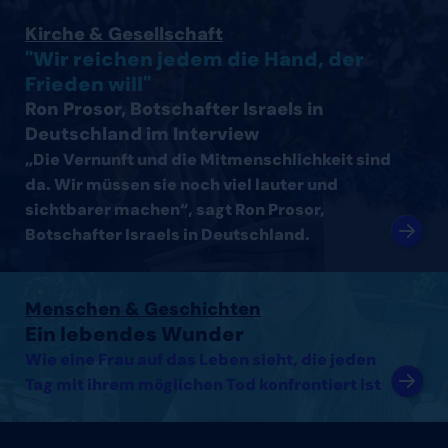
Interview mit Ron Prosor, Botschafter Israels in Deutsc
Kirche & Gesellschaft
"Wir reichen jedem die Hand, der
Frieden will"
Ron Prosor, Botschafter Israels in
Deutschland im Interview
„Die Vernunft und die Mitmenschlichkeit sind
da. Wir müssen sie noch viel lauter und
sichtbarer machen“, sagt Ron Prosor,
Botschafter Israels in Deutschland.
Artikel lesen
Menschen & Geschichten
Ein lebendes Wunder
Wie eine Frau auf das Leben sieht, die jeden
Tag mit ihrem möglichen Tod konfrontiert ist