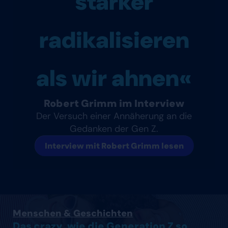
stärker
radikalisieren
als wir ahnen«
Robert Grimm im Interview
Der Versuch einer Annäherung an die
Gedanken der Gen Z.
Interview mit Robert Grimm lesen
Artikel lesen
Menschen & Geschichten
Das crazy, wie die Generation Z so