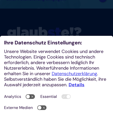
Glaubste nicht? Dann schau mal rein!
Klosterplatz 7, 52062 Aachen
+49 241 1685-242 (Redaktion)
kirchenzeitung@einhardverlag.de
https://glaubste.de