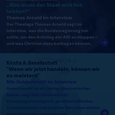
„Was muss der Staat wirklich
leisten?“
Thomas Arnold im Interview
Der Theologe Thomas Arnold sagt im
Interview, was die Bundesregierung tun
sollte, um den Aufstieg der AfD zu stoppen –
und was Christen dazu beitragen können.
Interview mit Nils Goldschmidt lesen
Kirche & Gesellschaft
"Wenn wir jetzt handeln, können wir
es meistern"
Nils Goldschmidt im Interview
Gemeinwohl ist ein harter ökonomischer
Faktor, sagt Nils Goldschmidt.
Chancengerechtigkeit, gesellschaftlicher
Zusammenhalt und positive Narrative wirken
einer Polarisierung entgegen.