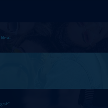
 Bro!
ngst“