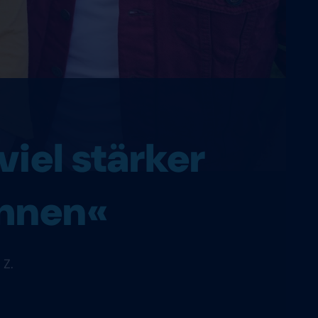
viel stärker
ahnen«
 Z.