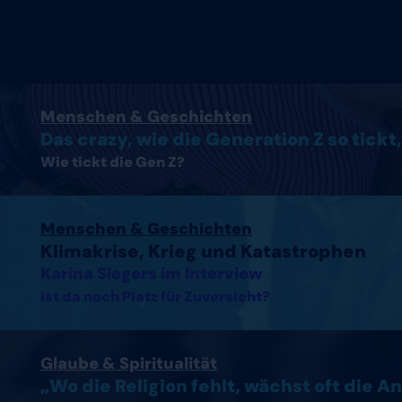
Artikel lesen
Menschen & Geschichten
Das crazy, wie die Generation Z so tickt,
Wie tickt die Gen Z?
Interview mit Karina Siegers lesen
Menschen & Geschichten
Klimakrise, Krieg und Katastrophen
Karina Siegers im Interview
Ist da noch Platz für Zuversicht?
Artikel lesen
Glaube & Spiritualität
„Wo die Religion fehlt, wächst oft die A