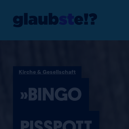
»BINGO PISSP
Kirche & Gesellschaft
»BINGO
PISSPOTT