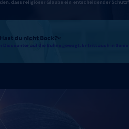
den, dass religiöser Glaube ein entscheidender Schutzf
. Hast du nicht Bock?«
 Discounter auf die Bühne gewagt. Er tritt auch in Seni