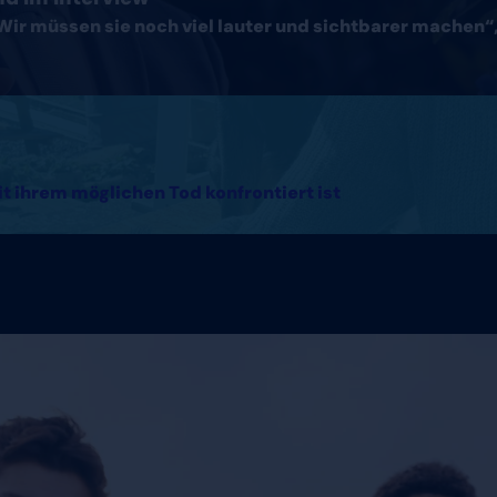
Wir müssen sie noch viel lauter und sichtbarer machen“, 
it ihrem möglichen Tod konfrontiert ist