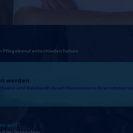
en Pflegeberuf entschieden haben
cht werden
Haase und Reinhardt Arndt Menschen in ihrer letzten Le
hland lesen
n will"
nd im Interview