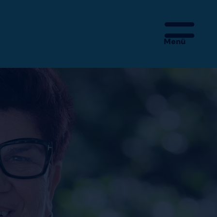
Menü
 – MEHR IST DA