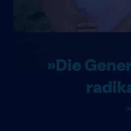
»Die Genera
radik
De